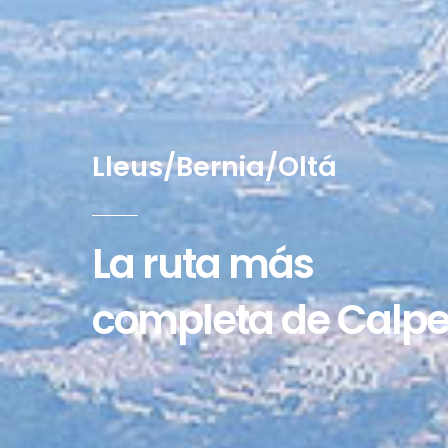
Lleus/Bernia/Oltá
La ruta más
completa de Calp