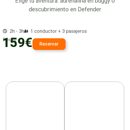
Elige tu aventura: adrenalina en buggy o
descubrimiento en Defender
2h - 3h
1 conductor + 3 pasajeros
159€
Desde
Reservar